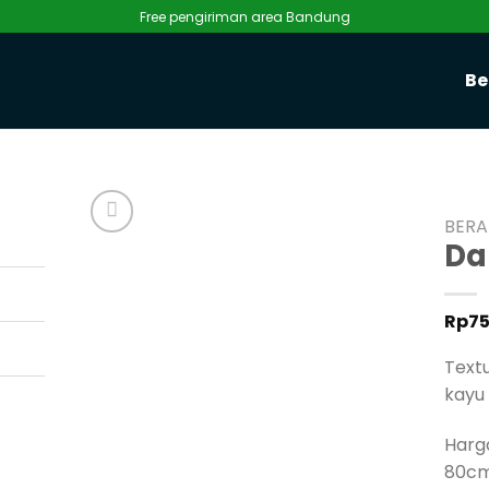
Free pengiriman area Bandung
Be
BER
Da
Rp
7
Text
kayu
Harg
80c