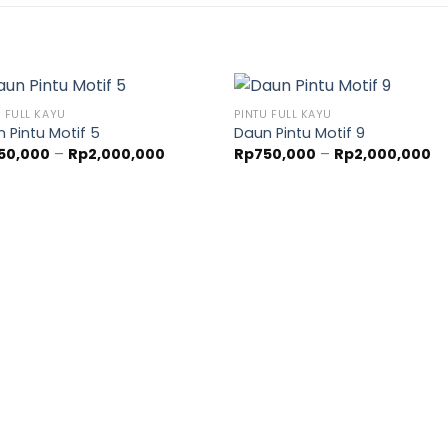
U FULL KAYU
PINTU FULL KAYU
 Pintu Motif 5
Daun Pintu Motif 9
Rentang
Re
50,000
–
Rp
2,000,000
Rp
750,000
–
Rp
2,000,000
harga:
ha
Rp750,000
Rp
hingga
hi
Rp2,000,000
Rp