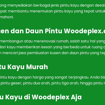
ang
men
y
edi
ak
an
ber
bag
ai
j
en
is
pint
u
kay
u
den
gan
des
a
ap
at
mem
b
ant
u
men
em
uk
an
pint
u
kay
u
y
ang
t
ep
at
unt
u
mah
oni
.
s
en
dan
D
aun
P
int
u
Woodeplex
mem
bang
un
at
au
me
ren
ov
asi
rum
ah
,
sal
ah
sat
u
hal
y
an
dari kayu member
ikan
k
esan
y
ang
ber
bed
a
unt
uk
ru
ang
n
men
c
ari
j
asa
p
em
bu
atan
k
us
en
dan
d
aun
pint
u
y
ang
t
e
t
u
Kay
u Murah
int
u
kay
u
den
gan
h
arg
a
y
ang
sang
at
ter
j
ang
k
au
.
And
a
b
i
pint
u
g
es
er
,
pint
u
d
ua
a
rah
,
pint
u
t
iga
a
rah
,
h
ing
ga
pint
u
m
u
Kay
u di Woodeplex Aja