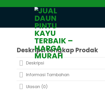
Skip
to
content
Deskripsi Lengkap Prodak
Deskripsi
Informasi Tambahan
Ulasan (0)