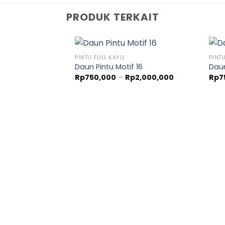
PRODUK TERKAIT
PINTU FULL KAYU
PINT
Daun Pintu Motif 16
Daun
Rentang
Rp
750,000
–
Rp
2,000,000
Rp
7
harga:
Rp750,000
hingga
Rp2,000,000