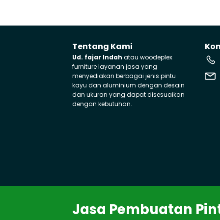
Tentang Kami
Ko
Ud. fajar Indah
atau woodeplex
furniture layanan jasa yang
menyediakan berbagai jenis pintu
kayu dan aluminium dengan desain
dan ukuran yang dapat disesuaikan
dengan kebutuhan.
J
asa
P
em
bu
atan
Pin