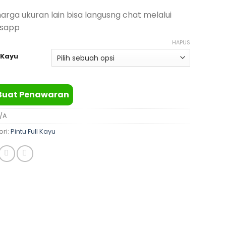
harga ukuran lain bisa langusng chat melalui
sapp
HAPUS
 Kayu
Buat Penawaran
/A
ori:
Pintu Full Kayu