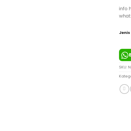
info 
what
Jenis
SKU:
N
Kateg