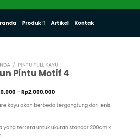
randa
Produk
Artikel
Kontak
ANDA
/
PINTU FULL KAYU
un Pintu Motif 4
Rentang
50,000
–
Rp
2,000,000
harga:
Rp750,000
ure kayu akan berbeda tergangtung dari jenis
hingga
Rp2,000,000
a yang tertera untuk ukuran standar 200cm x
m