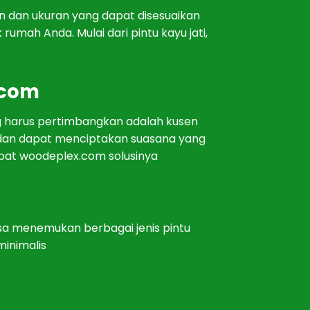
in
dan
u
k
uran
y
ang
d
ap
at
dis
es
ua
ikan
k
rum
ah
And
a
.
Mul
ai
d
ari
pint
u
kay
u
j
ati
,
.com
g
har
us
pert
imb
ang
kan
ad
al
ah
k
us
en
dan
d
ap
at
men
ci
pt
ak
an
su
as
ana
y
ang
p
at woodeplex.com solusinya
sa
men
em
uk
an
ber
bag
ai
j
en
is
pint
u
inimal
is