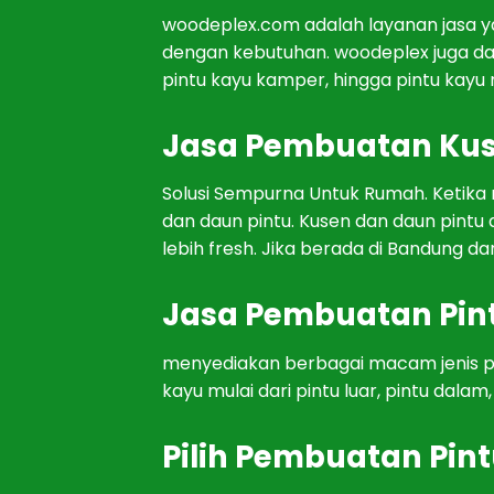
woodeplex.com adalah lay
anan
j
asa
y
den
gan
ke
but
uh
an
.
woodeplex
j
uga
d
pint
u
kay
u kamper
,
h
ing
ga
pint
u
kay
u
J
asa
P
em
bu
atan
Ku
Sol
us
i
Sem
p
urn
a
Unt
uk
Rum
ah. Ketika
dan
d
aun
pint
u
.
Kus
en
dan
d
aun
pint
u
lebih fresh
.
J
ika
ber
ada
di
Band
ung
da
J
asa
P
em
bu
atan
Pin
men
y
edi
ak
an
ber
bag
ai
mac
am
j
en
is
p
kay
u
mul
ai
d
ari
pint
u
l
u
ar
,
pint
u
d
alam
,
Pilih P
em
bu
atan
Pint