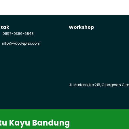
ntak
Workshop
0857-9386-6848
info@woodeplex.com
Jl. Martasik No.21B, Cipageran Ci
t
u
Kay
u Bandung