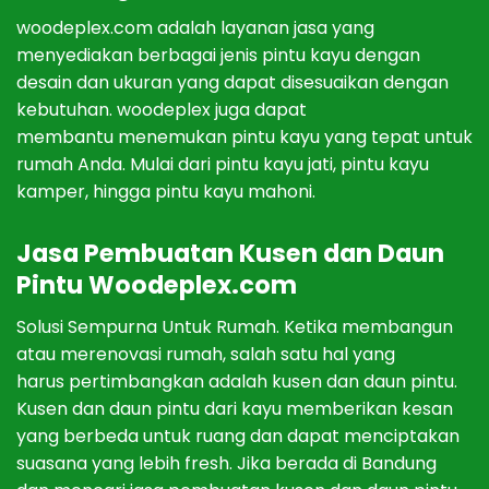
woodeplex.com adalah lay
anan
j
asa
y
ang
men
y
edi
ak
an
ber
bag
ai
j
en
is
pint
u
kay
u
den
gan
des
ain
dan
u
k
uran
y
ang
d
ap
at
dis
es
ua
ikan
den
gan
ke
but
uh
an
.
woodeplex
j
uga
d
ap
at
mem
b
ant
u
men
em
uk
an
pint
u
kay
u
y
ang
t
ep
at
unt
uk
rum
ah
And
a
.
Mul
ai
d
ari
pint
u
kay
u
j
ati
,
pint
u
kay
u
kamper
,
h
ing
ga
pint
u
kay
u
mah
oni
.
J
asa
P
em
bu
atan
Kus
en
dan
D
aun
P
int
u
Woodeplex.com
Sol
us
i
Sem
p
urn
a
Unt
uk
Rum
ah. Ketika
mem
bang
un
at
au
me
ren
ov
asi
rum
ah
,
sal
ah
sat
u
hal
y
ang
har
us
pert
imb
ang
kan
ad
al
ah
k
us
en
dan
d
aun
pint
u
.
Kus
en
dan
d
aun
pint
u
dari kayu member
ikan
k
esan
y
ang
ber
bed
a
unt
uk
ru
ang
dan
d
ap
at
men
ci
pt
ak
an
su
as
ana
y
ang
lebih fresh
.
J
ika
ber
ada
di
Band
ung