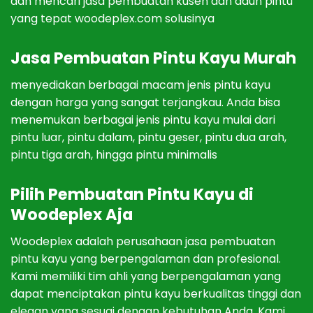
dan
men
c
ari
j
asa
p
em
bu
atan
k
us
en
dan
d
aun
pint
u
y
ang
t
ep
at woodeplex.com solusinya
J
asa
P
em
bu
atan
Pint
u
Kay
u Murah
men
y
edi
ak
an
ber
bag
ai
mac
am
j
en
is
pint
u
kay
u
den
gan
h
arg
a
y
ang
sang
at
ter
j
ang
k
au
.
And
a
b
isa
men
em
uk
an
ber
bag
ai
j
en
is
pint
u
kay
u
mul
ai
d
ari
pint
u
l
u
ar
,
pint
u
d
alam
,
pint
u
g
es
er
,
pint
u
d
ua
a
rah
,
pint
u
t
iga
a
rah
,
h
ing
ga
pint
u
minimal
is
Pilih P
em
bu
atan
Pint
u
Kay
u di
Woodeplex Aja
Wood
ep
lex
ad
al
ah
per
us
aha
an
j
asa
p
em
bu
atan
pint
u
kay
u
y
ang
ber
p
eng
al
aman
dan
prof
es
ional
.
K
ami
mem
il
iki
tim
ah
li
y
ang
ber
p
eng
al
aman
y
ang
d
ap
at
men
ci
pt
ak
an
pint
u
kay
u
b
erk
ual
itas
t
ing
gi
dan
ele
gan
y
ang
s
es
u
ai
den
gan
ke
but
uh
an
And
a
.
K
ami