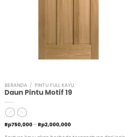
BERANDA
/
PINTU FULL KAYU
Daun Pintu Motif 19
Rentang
Rp
750,000
–
Rp
2,000,000
harga:
Rp750,000