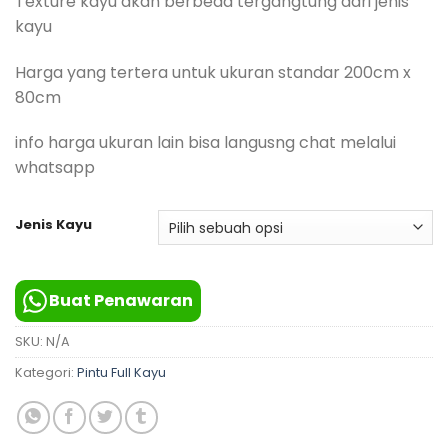
Texture kayu akan berbeda tergangtung dari jenis
hingga
Rp2,000,000
kayu
Harga yang tertera untuk ukuran standar 200cm x
80cm
info harga ukuran lain bisa langusng chat melalui
whatsapp
Jenis Kayu
Buat Penawaran
SKU:
N/A
Kategori:
Pintu Full Kayu