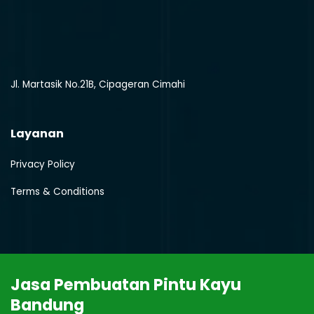
Jl. Martasik No.21B, Cipageran Cimahi
Layanan
Privacy Policy
Terms & Conditions
J
asa
P
em
bu
atan
Pint
u
Kay
u
Bandung