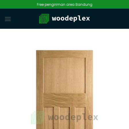
Skip
Free pengiriman area Bandung
to
content