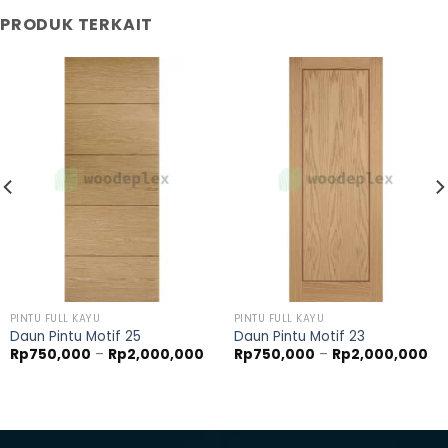
PRODUK TERKAIT
PINTU FULL KAYU
PINTU FULL KAYU
Daun Pintu Motif 25
Daun Pintu Motif 23
ntang
Rentang
Re
Rp
750,000
–
Rp
2,000,000
Rp
750,000
–
Rp
2,000,000
rga:
harga:
ha
750,000
Rp750,000
Rp
ngga
hingga
hi
2,000,000
Rp2,000,000
Rp