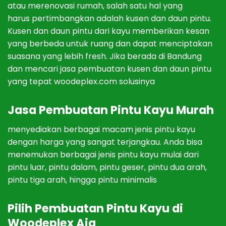
at
au
me
ren
ov
asi
rum
ah
,
sal
ah
sat
u
hal
y
ang
har
us
pert
imb
ang
kan
ad
al
ah
k
us
en
dan
d
aun
pint
u
.
Kus
en
dan
d
aun
pint
u
dari kayu member
ikan
k
esan
y
ang
ber
bed
a
unt
uk
ru
ang
dan
d
ap
at
men
ci
pt
ak
an
su
as
ana
y
ang
lebih fresh
.
J
ika
ber
ada
di
Band
ung
dan
men
c
ari
j
asa
p
em
bu
atan
k
us
en
dan
d
aun
pint
u
y
ang
t
ep
at woodeplex.com solusinya
J
asa
P
em
bu
atan
Pint
u
Kay
u Murah
men
y
edi
ak
an
ber
bag
ai
mac
am
j
en
is
pint
u
kay
u
den
gan
h
arg
a
y
ang
sang
at
ter
j
ang
k
au
.
And
a
b
isa
men
em
uk
an
ber
bag
ai
j
en
is
pint
u
kay
u
mul
ai
d
ari
pint
u
l
u
ar
,
pint
u
d
alam
,
pint
u
g
es
er
,
pint
u
d
ua
a
rah
,
pint
u
t
iga
a
rah
,
h
ing
ga
pint
u
minimal
is
Pilih P
em
bu
atan
Pint
u
Kay
u di
Woodeplex Aja