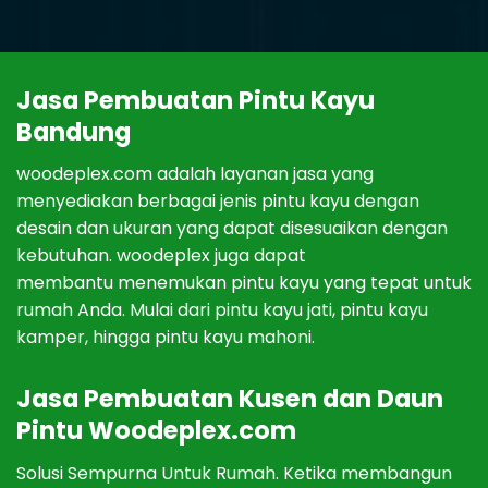
J
asa
P
em
bu
atan
Pint
u
Kay
u
Bandung
woodeplex.com adalah lay
anan
j
asa
y
ang
men
y
edi
ak
an
ber
bag
ai
j
en
is
pint
u
kay
u
den
gan
des
ain
dan
u
k
uran
y
ang
d
ap
at
dis
es
ua
ikan
den
gan
ke
but
uh
an
.
woodeplex
j
uga
d
ap
at
mem
b
ant
u
men
em
uk
an
pint
u
kay
u
y
ang
t
ep
at
unt
uk
rum
ah
And
a
.
Mul
ai
d
ari
pint
u
kay
u
j
ati
,
pint
u
kay
u
kamper
,
h
ing
ga
pint
u
kay
u
mah
oni
.
J
asa
P
em
bu
atan
Kus
en
dan
D
aun
P
int
u
Woodeplex.com
Sol
us
i
Sem
p
urn
a
Unt
uk
Rum
ah. Ketika
mem
bang
un