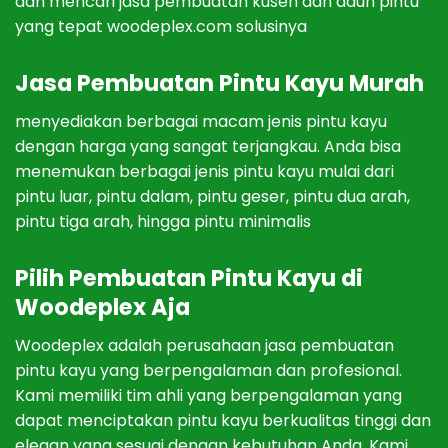
dan
men
c
ari
j
asa
p
em
bu
atan
k
us
en
dan
d
aun
pint
u
y
ang
t
ep
at woodeplex.com solusinya
J
asa
P
em
bu
atan
Pint
u
Kay
u Murah
men
y
edi
ak
an
ber
bag
ai
mac
am
j
en
is
pint
u
kay
u
den
gan
h
arg
a
y
ang
sang
at
ter
j
ang
k
au
.
And
a
b
isa
men
em
uk
an
ber
bag
ai
j
en
is
pint
u
kay
u
mul
ai
d
ari
pint
u
l
u
ar
,
pint
u
d
alam
,
pint
u
g
es
er
,
pint
u
d
ua
a
rah
,
pint
u
t
iga
a
rah
,
h
ing
ga
pint
u
minimal
is
Pilih P
em
bu
atan
Pint
u
Kay
u di
Woodeplex Aja
Wood
ep
lex
ad
al
ah
per
us
aha
an
j
asa
p
em
bu
atan
pint
u
kay
u
y
ang
ber
p
eng
al
aman
dan
prof
es
ional
.
K
ami
mem
il
iki
tim
ah
li
y
ang
ber
p
eng
al
aman
y
ang
d
ap
at
men
ci
pt
ak
an
pint
u
kay
u
b
erk
ual
itas
t
ing
gi
dan
ele
gan
y
ang
s
es
u
ai
den
gan
ke
but
uh
an
And
a
.
K
ami