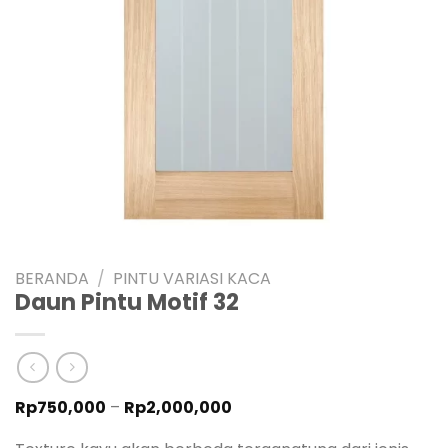
BERANDA
/
PINTU VARIASI KACA
Daun Pintu Motif 32
Rentang
Rp
750,000
–
Rp
2,000,000
harga:
Rp750,000