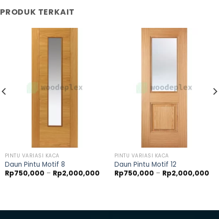
PRODUK TERKAIT
PINTU VARIASI KACA
PINTU VARIASI KACA
Daun Pintu Motif 8
Daun Pintu Motif 12
ntang
Rentang
Re
Rp
750,000
–
Rp
2,000,000
Rp
750,000
–
Rp
2,000,000
ga:
harga:
ha
850,000
Rp750,000
Rp
ngga
hingga
hi
2,500,000
Rp2,000,000
Rp