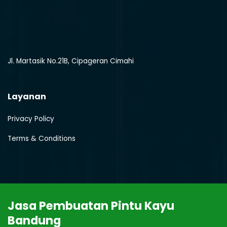
Jl. Martasik No.21B, Cipageran Cimahi
Layanan
Privacy Policy
Terms & Conditions
J
asa
P
em
bu
atan
Pint
u
Kay
u
Bandung