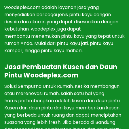
woodeplex.com adalah lay
anan
j
asa
y
ang
men
y
edi
ak
an
ber
bag
ai
j
en
is
pint
u
kay
u
den
gan
des
ain
dan
u
k
uran
y
ang
d
ap
at
dis
es
ua
ikan
den
gan
ke
but
uh
an
.
woodeplex
j
uga
d
ap
at
mem
b
ant
u
men
em
uk
an
pint
u
kay
u
y
ang
t
ep
at
unt
uk
rum
ah
And
a
.
Mul
ai
d
ari
pint
u
kay
u
j
ati
,
pint
u
kay
u
kamper
,
h
ing
ga
pint
u
kay
u
mah
oni
.
J
asa
P
em
bu
atan
Kus
en
dan
D
aun
P
int
u
Woodeplex.com
Sol
us
i
Sem
p
urn
a
Unt
uk
Rum
ah. Ketika
mem
bang
un
at
au
me
ren
ov
asi
rum
ah
,
sal
ah
sat
u
hal
y
ang
har
us
pert
imb
ang
kan
ad
al
ah
k
us
en
dan
d
aun
pint
u
.
Kus
en
dan
d
aun
pint
u
dari kayu member
ikan
k
esan
y
ang
ber
bed
a
unt
uk
ru
ang
dan
d
ap
at
men
ci
pt
ak
an
su
as
ana
y
ang
lebih fresh
.
J
ika
ber
ada
di
Band
ung