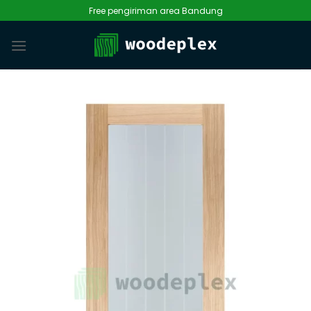
Skip
Free pengiriman area Bandung
to
content