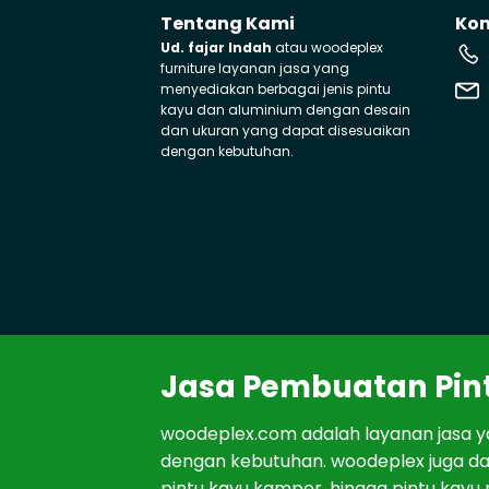
Tentang Kami
Ko
Ud. fajar Indah
atau woodeplex
furniture layanan jasa yang
menyediakan berbagai jenis pintu
kayu dan aluminium dengan desain
dan ukuran yang dapat disesuaikan
dengan kebutuhan.
J
asa
P
em
bu
atan
Pin
woodeplex.com adalah lay
anan
j
asa
y
den
gan
ke
but
uh
an
.
woodeplex
j
uga
d
pint
u
kay
u kamper
,
h
ing
ga
pint
u
kay
u