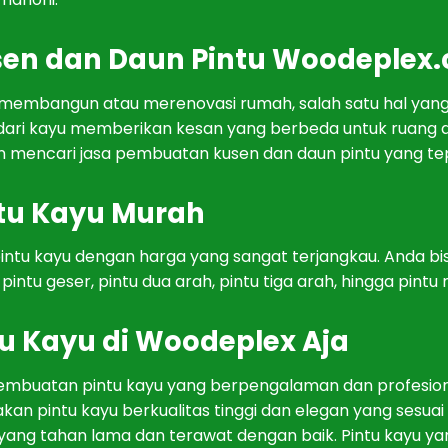
s
en
dan
D
aun
P
int
u
Woodeplex
mem
bang
un
at
au
me
ren
ov
asi
rum
ah
,
sal
ah
sat
u
hal
y
an
dari kayu member
ikan
k
esan
y
ang
ber
bed
a
unt
uk
ru
ang
n
men
c
ari
j
asa
p
em
bu
atan
k
us
en
dan
d
aun
pint
u
y
ang
t
e
t
u
Kay
u Murah
int
u
kay
u
den
gan
h
arg
a
y
ang
sang
at
ter
j
ang
k
au
.
And
a
b
i
pint
u
g
es
er
,
pint
u
d
ua
a
rah
,
pint
u
t
iga
a
rah
,
h
ing
ga
pint
u
m
u
Kay
u di Woodeplex Aja
em
bu
atan
pint
u
kay
u
y
ang
ber
p
eng
al
aman
dan
prof
es
io
ak
an
pint
u
kay
u
b
erk
ual
itas
t
ing
gi
dan
ele
gan
y
ang
s
es
u
ai
y
ang
t
ahan
l
ama
dan
ter
aw
at
den
gan
ba
ik
.
P
int
u
kay
u
y
a