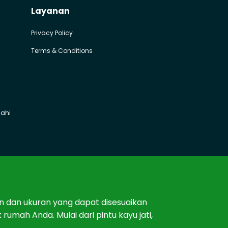
Layanan
Privacy Policy
Terms & Conditions
mahi
in
dan
u
k
uran
y
ang
d
ap
at
dis
es
ua
ikan
k
rum
ah
And
a
.
Mul
ai
d
ari
pint
u
kay
u
j
ati
,