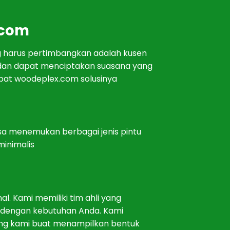
.com
g
har
us
pert
imb
ang
kan
ad
al
ah
k
us
en
dan
d
ap
at
men
ci
pt
ak
an
su
as
ana
y
ang
p
at woodeplex.com solusinya
sa
men
em
uk
an
ber
bag
ai
j
en
is
pint
u
inimal
is
nal
.
K
ami
mem
il
iki
tim
ah
li
y
ang
den
gan
ke
but
uh
an
And
a
.
K
ami
ng
k
ami
bu
at
men
amp
il
kan
bent
uk