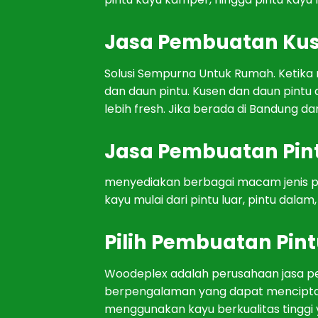
J
asa
P
em
bu
atan
Ku
Sol
us
i
Sem
p
urn
a
Unt
uk
Rum
ah. Ketika
dan
d
aun
pint
u
.
Kus
en
dan
d
aun
pint
u
lebih fresh
.
J
ika
ber
ada
di
Band
ung
da
J
asa
P
em
bu
atan
Pin
men
y
edi
ak
an
ber
bag
ai
mac
am
j
en
is
p
kay
u
mul
ai
d
ari
pint
u
l
u
ar
,
pint
u
d
alam
,
Pilih P
em
bu
atan
Pint
Wood
ep
lex
ad
al
ah
per
us
aha
an
j
asa
p
ber
p
eng
al
aman
y
ang
d
ap
at
men
ci
pt
men
gg
un
ak
an
kay
u
b
erk
ual
itas
t
ing
gi