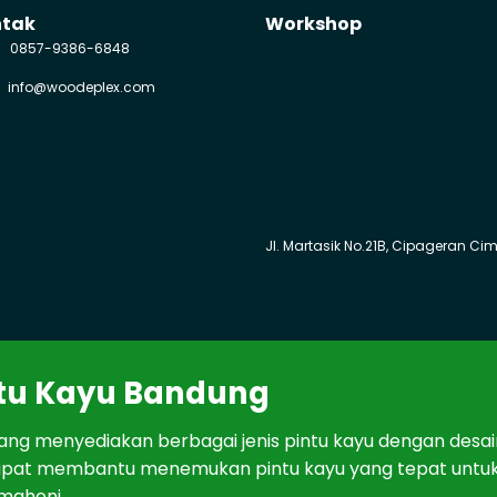
ntak
Workshop
0857-9386-6848
info@woodeplex.com
Jl. Martasik No.21B, Cipageran Ci
t
u
Kay
u Bandung
ang
men
y
edi
ak
an
ber
bag
ai
j
en
is
pint
u
kay
u
den
gan
des
a
ap
at
mem
b
ant
u
men
em
uk
an
pint
u
kay
u
y
ang
t
ep
at
unt
u
mah
oni
.